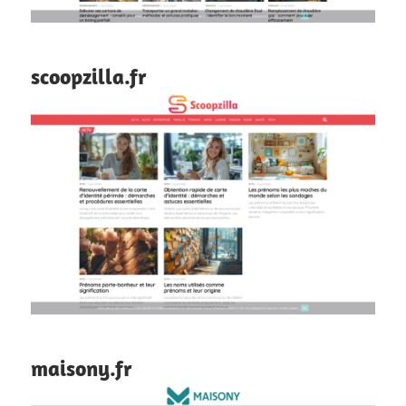
scoopzilla.fr
maisony.fr